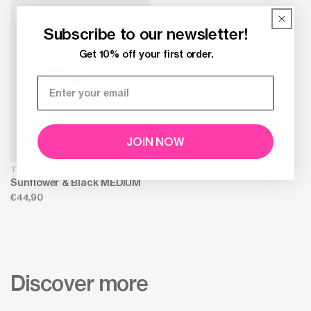
Subscribe to our newsletter!
Get 10% off your first order.
JOIN NOW
The New Trash Bag
Sunflower & Black MEDIUM
Normale
€44,90
prijs
Discover more