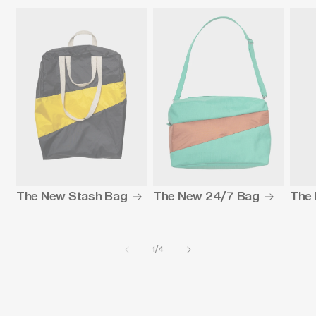
The New Stash Bag
The 
The New 24/7 Bag
van
1
/
4