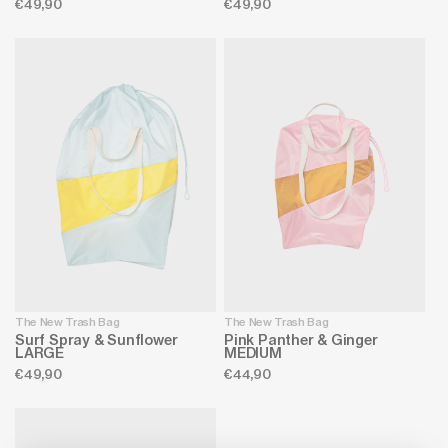
Normale
€49,90
Normale
€49,90
prijs
prijs
The New Trash Bag
The New Trash Bag
Surf Spray & Sunflower
Pink Panther & Ginger
LARGE
MEDIUM
Normale
€49,90
Normale
€44,90
prijs
prijs