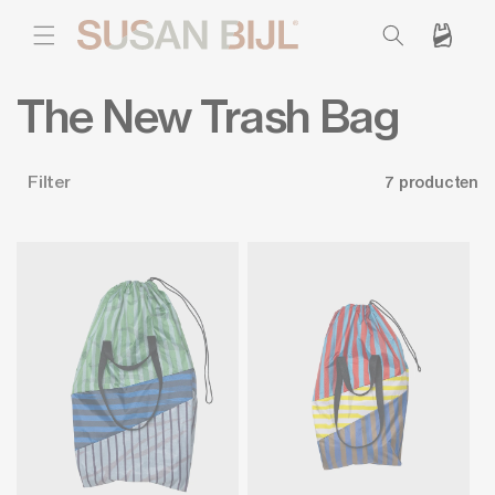
METEEN
NAAR DE
Winkelwagen
CONTENT
C
The New Trash Bag
o
Filter
7 producten
l
l
e
c
t
i
e